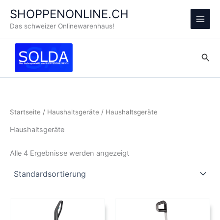
Zum
SHOPPENONLINE.CH
Inhalt
Main
Das schweizer Onlinewarenhaus!
springen
Men
Suc
Startseite
/
Haushaltsgeräte
/ Haushaltsgeräte
Haushaltsgeräte
Alle 4 Ergebnisse werden angezeigt