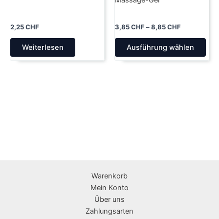
2,25
CHF
3,85
CHF
–
8,85
CHF
Die
Weiterlesen
Ausführung wählen
Pro
wei
meh
Var
auf.
Die
Opt
kön
auf
der
Pro
Warenkorb
gew
Mein Konto
wer
Über uns
Zahlungsarten