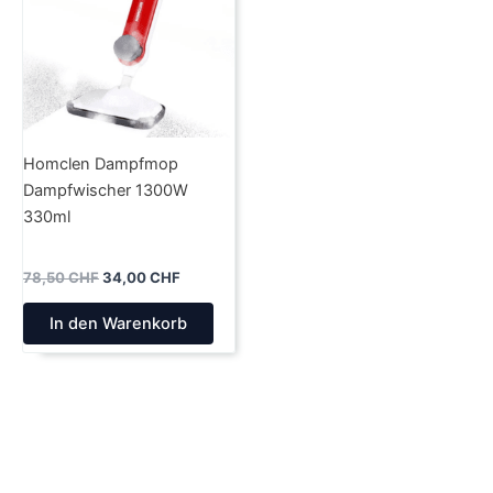
Homclen Dampfmop
Dampfwischer 1300W
330ml
Ursprünglicher
Aktueller
78,50
CHF
34,00
CHF
Preis
Preis
war:
ist:
In den Warenkorb
78,50 CHF
34,00 CHF.