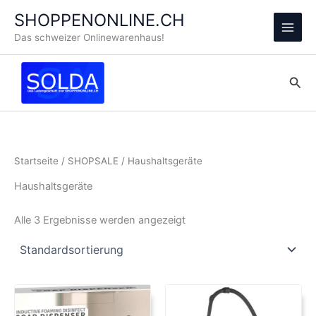
Zum
SHOPPENONLINE.CH
Inhalt
Main
Das schweizer Onlinewarenhaus!
springen
Men
Suc
Startseite
/
SHOPSALE
/ Haushaltsgeräte
Haushaltsgeräte
Alle 3 Ergebnisse werden angezeigt