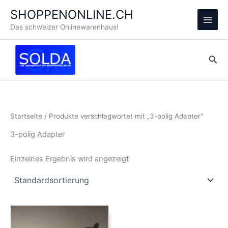
Zum
SHOPPENONLINE.CH
Inhalt
Main
Das schweizer Onlinewarenhaus!
springen
Men
Suc
Startseite
/ Produkte verschlagwortet mit „3-polig Adapter“
3-polig Adapter
Einzelnes Ergebnis wird angezeigt