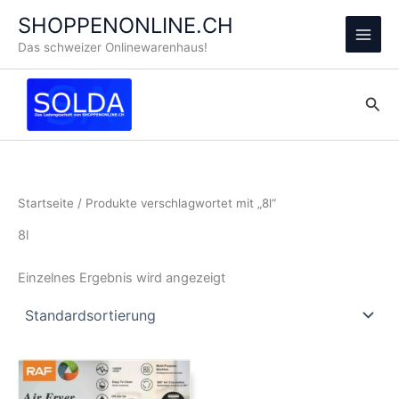
Zum
SHOPPENONLINE.CH
Inhalt
Main
Das schweizer Onlinewarenhaus!
springen
Men
Suc
Startseite
/ Produkte verschlagwortet mit „8l“
8l
Einzelnes Ergebnis wird angezeigt