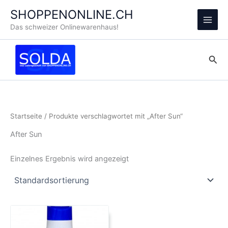
Zum
SHOPPENONLINE.CH
Inhalt
Main
Das schweizer Onlinewarenhaus!
springen
Men
Suc
Startseite
/ Produkte verschlagwortet mit „After Sun“
After Sun
Einzelnes Ergebnis wird angezeigt