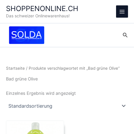
Zum
SHOPPENONLINE.CH
Inhalt
Main
Das schweizer Onlinewarenhaus!
springen
Men
Suc
Startseite
/ Produkte verschlagwortet mit „Bad grüne Olive“
Bad grüne Olive
Einzelnes Ergebnis wird angezeigt