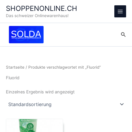
Zum
SHOPPENONLINE.CH
Inhalt
Main
Das schweizer Onlinewarenhaus!
springen
Men
Suc
Startseite
/ Produkte verschlagwortet mit „Fluorid“
Fluorid
Einzelnes Ergebnis wird angezeigt