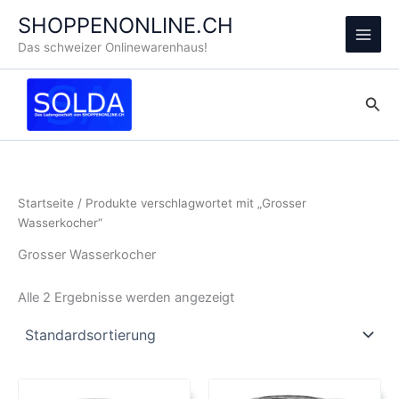
Zum
SHOPPENONLINE.CH
Inhalt
Main
Das schweizer Onlinewarenhaus!
springen
Men
Suc
Startseite
/ Produkte verschlagwortet mit „Grosser
Wasserkocher“
Grosser Wasserkocher
Alle 2 Ergebnisse werden angezeigt