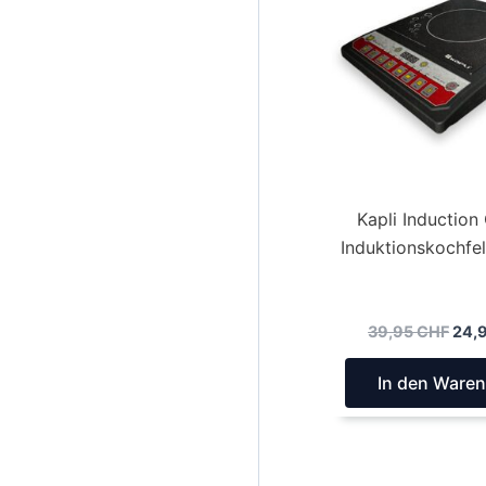
Kapli Induction
Induktionskochf
Ursp
39,95
CHF
24,
Prei
war:
In den Ware
39,