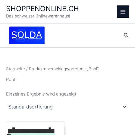
Zum
SHOPPENONLINE.CH
Inhalt
Main
Das schweizer Onlinewarenhaus!
springen
Men
Suc
Startseite
/ Produkte verschlagwortet mit „Pool“
Pool
Einzelnes Ergebnis wird angezeigt