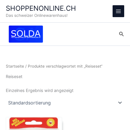
Zum
SHOPPENONLINE.CH
Inhalt
Main
Das schweizer Onlinewarenhaus!
springen
Men
Suc
Startseite
/ Produkte verschlagwortet mit „Reiseset“
Reiseset
Einzelnes Ergebnis wird angezeigt