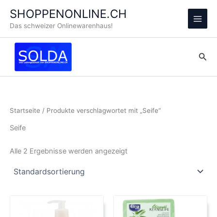
Zum
SHOPPENONLINE.CH
Inhalt
Main
Das schweizer Onlinewarenhaus!
springen
Men
Suc
Startseite
/ Produkte verschlagwortet mit „Seife“
Seife
Alle 2 Ergebnisse werden angezeigt