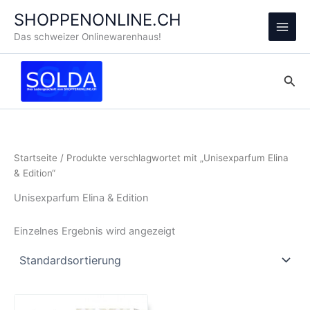
Zum
SHOPPENONLINE.CH
Inhalt
Main
Das schweizer Onlinewarenhaus!
springen
Men
Suc
Startseite
/ Produkte verschlagwortet mit „Unisexparfum Elina
& Edition“
Unisexparfum Elina & Edition
Einzelnes Ergebnis wird angezeigt