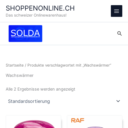
Zum
SHOPPENONLINE.CH
Inhalt
Main
Das schweizer Onlinewarenhaus!
springen
Men
Suc
Startseite
/ Produkte verschlagwortet mit „Wachswärmer“
Wachswärmer
Alle 2 Ergebnisse werden angezeigt