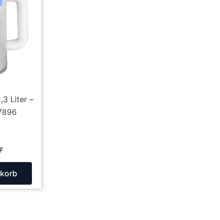
3 Liter –
.7896
F
nkorb