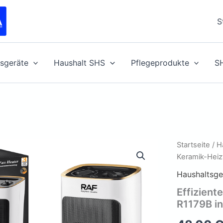
S
sgeräte
Haushalt SHS
Pflegeprodukte
S
Startseite
/
H
Keramik-Heiz
Haushaltsge
Effizient
R1179B i