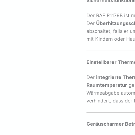
Sicherheitsfunktion
Der RAF R1179B ist 
Der
Überhitzungssc
abschaltet, falls er
mit Kindern oder Hau
Einstellbarer Therm
Der
integrierte The
Raumtemperatur
gen
Wärmeabgabe automati
verhindert, dass der
Geräuscharmer Betri