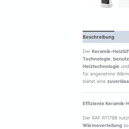
Beschreibung
Zus
Der
Keramik-Heizlü
Technologie
,
benutz
Heiztechnologie
und
für angenehme Wärme
bietet eine
zuverläss
Effiziente Keramik-
Der RAF R1179B nutz
Wärmeverteilung
sor