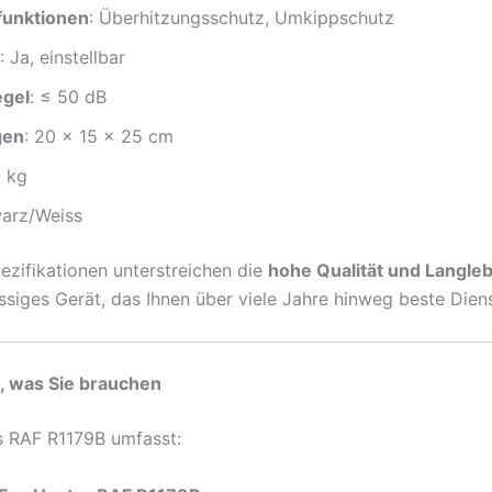
funktionen
: Überhitzungsschutz, Umkippschutz
t
: Ja, einstellbar
gel
: ≤ 50 dB
gen
: 20 x 15 x 25 cm
5 kg
warz/Weiss
ezifikationen unterstreichen die
hohe Qualität und Langleb
siges Gerät, das Ihnen über viele Jahre hinweg beste Diens
s, was Sie brauchen
s RAF R1179B umfasst: