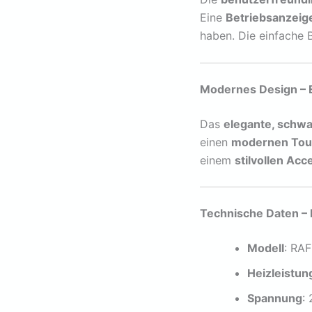
Eine
Betriebsanzeig
haben. Die einfache 
Modernes Design – E
Das
elegante, schw
einen
modernen To
einem
stilvollen Acc
Technische Daten –
Modell
: RA
Heizleistun
Spannung
: