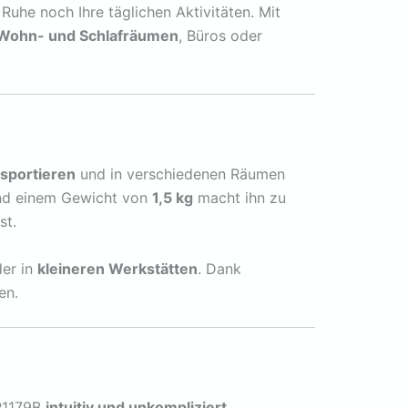
Ruhe noch Ihre täglichen Aktivitäten. Mit
Wohn- und Schlafräumen
, Büros oder
nsportieren
und in verschiedenen Räumen
d einem Gewicht von
1,5 kg
macht ihn zu
st.
er in
kleineren Werkstätten
. Dank
en.
R1179B
intuitiv und unkompliziert
.