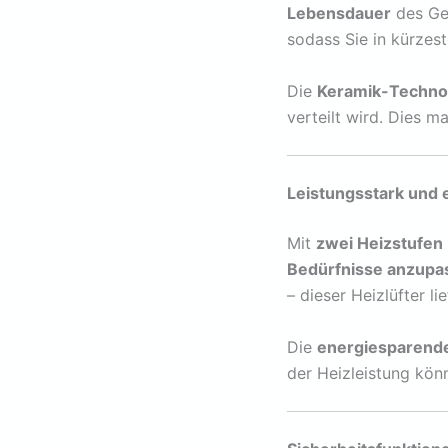
Lebensdauer
des Ger
sodass Sie in kürzes
Die
Keramik-Techno
verteilt wird. Dies 
Leistungsstark und 
Mit
zwei Heizstufen
Bedürfnisse anzupa
– dieser Heizlüfter l
Die
energiesparende
der Heizleistung kön