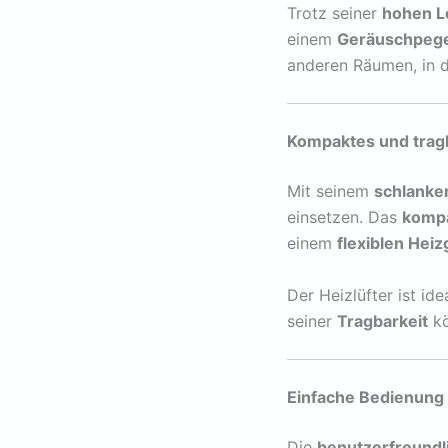
Trotz seiner
hohen L
einem
Geräuschpege
anderen Räumen, in d
Kompaktes und tragb
Mit seinem
schlanke
einsetzen. Das
komp
einem
flexiblen Heiz
Der Heizlüfter ist id
seiner
Tragbarkeit
kö
Einfache Bedienung –
Die
benutzerfreund