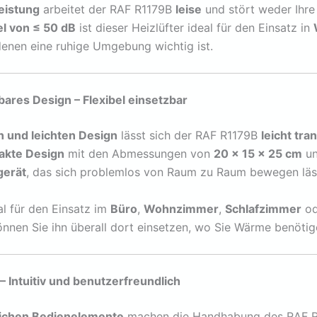
eistung
arbeitet der RAF R1179B
leise
und stört weder Ihre 
l von ≤ 50 dB
ist dieser Heizlüfter ideal für den Einsatz in
enen eine ruhige Umgebung wichtig ist.
ares Design – Flexibel einsetzbar
n und leichten Design
lässt sich der RAF R1179B
leicht tra
akte Design
mit den Abmessungen von
20 x 15 x 25 cm
un
gerät
, das sich problemlos von Raum zu Raum bewegen läs
eal für den Einsatz im
Büro
,
Wohnzimmer
,
Schlafzimmer
od
nnen Sie ihn überall dort einsetzen, wo Sie Wärme benötig
 Intuitiv und benutzerfreundlich
lichen Bedienelemente
machen die Handhabung des RAF 