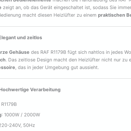
e
zeigt an, ob das Gerät eingeschaltet ist, sodass Sie imm
Bedienung macht diesen Heizlüfter zu einem
praktischen B
legant und zeitlos
arze Gehäuse
des RAF R1179B fügt sich nahtlos in jedes W
uch
. Das zeitlose Design macht den Heizlüfter nicht nur zu
essoire
, das in jeder Umgebung gut aussieht.
 Hochwertige Verarbeitung
F R1179B
g
: 1000W / 2000W
 220-240V, 50Hz