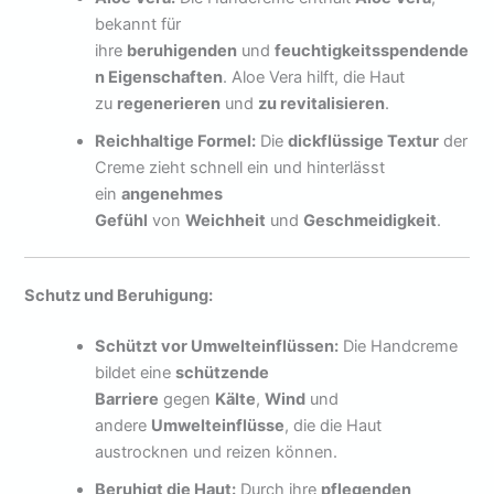
bekannt für
ihre
beruhigenden
und
feuchtigkeitsspendende
n Eigenschaften
. Aloe Vera hilft, die Haut
zu
regenerieren
und
zu revitalisieren
.
Reichhaltige Formel:
Die
dickflüssige Textur
der
Creme zieht schnell ein und hinterlässt
ein
angenehmes
Gefühl
von
Weichheit
und
Geschmeidigkeit
.
Schutz und Beruhigung:
Schützt vor Umwelteinflüssen:
Die Handcreme
bildet eine
schützende
Barriere
gegen
Kälte
,
Wind
und
andere
Umwelteinflüsse
, die die Haut
austrocknen und reizen können.
Beruhigt die Haut:
Durch ihre
pflegenden