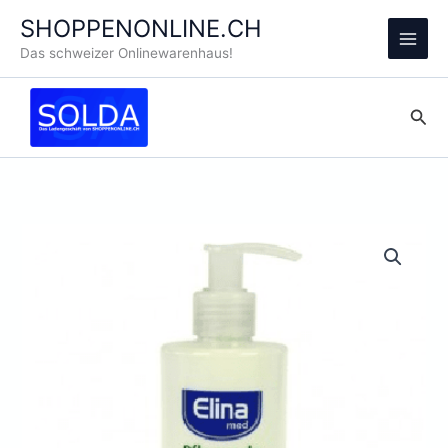
Zum
SHOPPENONLINE.CH
Inhalt
Main
Das schweizer Onlinewarenhaus!
springen
Men
Suc