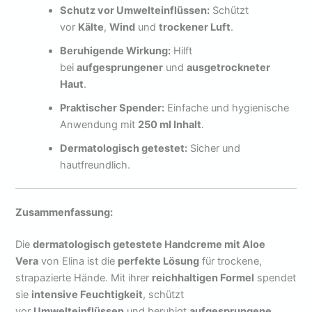
Schutz vor Umwelteinflüssen:
Schützt
vor
Kälte
,
Wind
und
trockener Luft
.
Beruhigende Wirkung:
Hilft
bei
aufgesprungener
und
ausgetrockneter
Haut
.
Praktischer Spender:
Einfache und hygienische
Anwendung mit
250 ml Inhalt
.
Dermatologisch getestet:
Sicher und
hautfreundlich.
Zusammenfassung:
Die
dermatologisch getestete Handcreme mit Aloe
Vera
von Elina ist die
perfekte Lösung
für trockene,
strapazierte Hände. Mit ihrer
reichhaltigen Formel
spendet
sie
intensive Feuchtigkeit
, schützt
vor
Umwelteinflüssen
und beruhigt
aufgesprungene