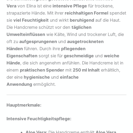
Vera
von Elina ist eine
intensive Pflege
für trockene,
strapazierte Hände. Mit ihrer
reichhaltigen Formel
spendet
sie
viel Feuchtigkeit
und wirkt
beruhigend
auf die Haut.
Die Handcreme schützt vor den
täglichen
Umwelteinflüssen
wie Kälte, Wind und trockener Luft, die
oft zu
aufgesprungenen
und
ausgetrockneten
Händen
führen. Durch ihre
pflegenden
Eigenschaften
sorgt sie für
geschmeidige
und
weiche
Hände
, die sich angenehm anfühlen. Die Handcreme ist in
einem
praktischen Spender
mit
250 ml Inhalt
erhältlich,
der eine
hygienische
und
einfache
Anwendung
ermöglicht.
Hauptmerkmale:
Intensive Feuchtigkeitspflege:
Aloe Vera:
Die Handcreme enthält
Aloe Vera
,