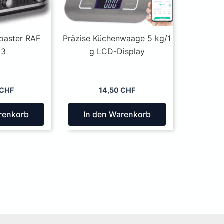
oaster RAF
Präzise Küchenwaage 5 kg/1
03
g LCD-Display
CHF
14,50
CHF
renkorb
In den Warenkorb