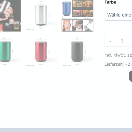
Farbe
Flaschenöffne
-
/
Kapselheber
inkl. MwSt.
zz
Menge
Lieferzeit:
~2-