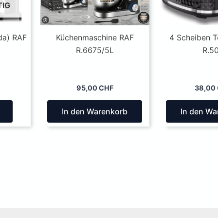
TIG
da) RAF
Küchenmaschine RAF
4 Scheiben T
R.6675/5L
R.5
95,00
CHF
38,00
In den Warenkorb
In den Wa