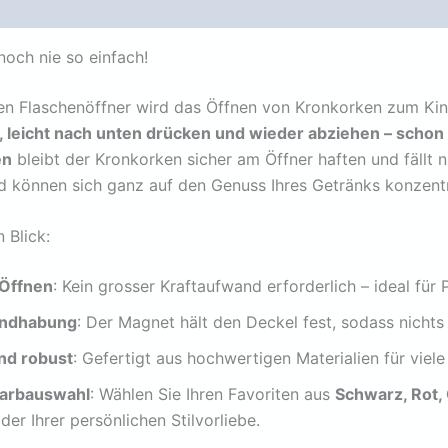
ätzliche Informationen
Rezensionen (0)
noch nie so einfach!
en Flaschenöffner wird das Öffnen von Kronkorken zum Kin
 leicht nach unten drücken und wieder abziehen – schon i
en
bleibt der Kronkorken sicher am Öffner haften und fällt 
 können sich ganz auf den Genuss Ihres Getränks konzentr
n Blick:
Öffnen
: Kein grosser Kraftaufwand erforderlich – ideal für
andhabung
: Der Magnet hält den Deckel fest, sodass nichts 
nd robust
: Gefertigt aus hochwertigen Materialien für viele
 Farbauswahl
: Wählen Sie Ihren Favoriten aus
Schwarz, Rot, 
der Ihrer persönlichen Stilvorliebe.