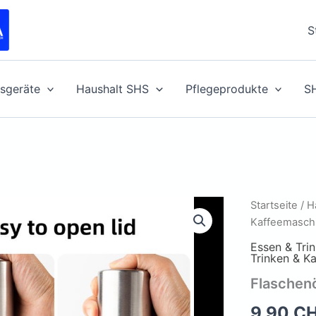
S
sgeräte
Haushalt SHS
Pflegeprodukte
S
Startseite
/
H
Kaffeemasch
Essen & Tri
Trinken & K
Flaschenö
9,90
C