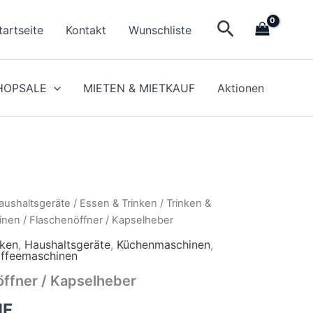
Suchen
tartseite
Kontakt
Wunschliste
HOPSALE
MIETEN & MIETKAUF
Aktionen
aushaltsgeräte
/
Essen & Trinken
/
Trinken &
inen
/ Flaschenöffner / Kapselheber
nken
,
Haushaltsgeräte
,
Küchenmaschinen
,
affeemaschinen
ffner / Kapselheber
HF