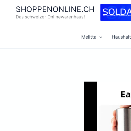
Zum
SHOPPENONLINE.CH
Inhalt
Das schweizer Onlinewarenhaus!
springen
Melitta
Haushalt