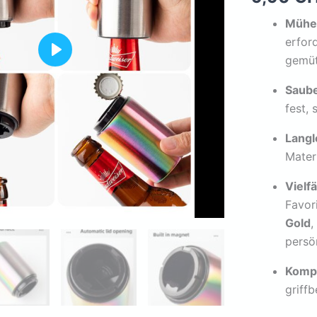
Mühe
erford
gemüt
Play
Saub
fest, 
Langl
Materi
Vielf
Favor
Gold
,
persön
Komp
griff