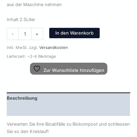
aus der Maschine nehmen
Inhalt 2.5Liter
Komposter
In den Warenkorb
-
+
-
Lebensmittelkomposter
inkl. MwSt.
zzgl.
Versandkosten
2,5l
Menge
Lieferzeit:
~2-4 Werktage
Zur Wunschliste hinzufügen
Beschreibung
Rezensionen (0)
Verwerten Sie ihre Bioabfälle zu Biokompost und schliessen
Sie so den Kreislauf!