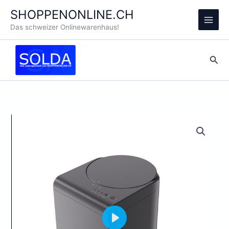
Zum
SHOPPENONLINE.CH
Inhalt
Main
Das schweizer Onlinewarenhaus!
springen
Men
Suc
Play