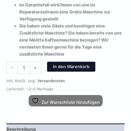
Im Garantiefall wird Ihnen von uns im
Reparaturzeitraum eine Gratis Maschine zur
Verfügung gestellt
Sie haben viele Gäste und benötigen eine
Zusätzliche Maschine? Sie haben bereits von uns
eine Melitta Kaffeemaschine bezogen? Wir
vermieten Ihnen gerne für die Tage eine
zusätzliche Maschine
Melitta®
In den Warenkorb
-
+
CI
Touch
inkl. MwSt.
zzgl.
Versandkosten
inkl.
gratis
Lieferzeit:
~2-4 Werktage
Zubehör
Menge
Zur Wunschliste hinzufügen
Beschreibung