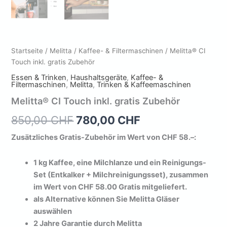
Startseite
/
Melitta
/
Kaffee- & Filtermaschinen
/ Melitta® CI
Touch inkl. gratis Zubehör
Essen & Trinken
,
Haushaltsgeräte
,
Kaffee- &
Filtermaschinen
,
Melitta
,
Trinken & Kaffeemaschinen
Melitta® CI Touch inkl. gratis Zubehör
Ursprünglicher
Aktueller
850,00
CHF
780,00
CHF
Preis
Preis
Zusätzliches Gratis-Zubehör im Wert von CHF 58.–:
war:
ist:
1 kg Kaffee, eine Milchlanze und ein Reinigungs-
850,00 CHF
780,00 CHF.
Set (Entkalker + Milchreinigungsset), zusammen
im Wert von CHF 58.00 Gratis mitgeliefert.
als Alternative können Sie Melitta Gläser
auswählen
2 Jahre Garantie durch Melitta