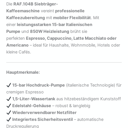
Die
RAF.104B Siebträger-
Kaffeemaschine
vereint
professionelle
Kaffeezubereitung
mit
mobiler Flexibilität
. Mit
einer
leistungsstarken 15-bar Italienischen
Pumpe
und
850W Heizleistung
brüht sie
perfekten
Espresso, Cappuccino, Latte Macchiato oder
Americano
– ideal für Haushalte, Wohnmobile, Hotels oder
kleine Cafés.
Hauptmerkmale:
15-bar Hochdruck-Pumpe
(italienische Technologie) für
cremigen Espresso
1,5-Liter-Wassertank
aus hitzebeständigem Kunststoff
Edelstahl-Gehäuse
– robust & langlebig
Wiederverwendbarer Netzfilter
Integriertes Sicherheitsventil
– automatische
Druckregulierung