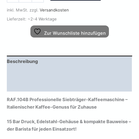
in
inkl. MwSt.
zzgl.
Versandkosten
Schwarz
-
Lieferzeit:
~2-4 Werktage
RAF.104B
Menge
Zur Wunschliste hinzufügen
Beschreibung
Zusätzliche Informationen
Rezensionen (0)
RAF.104B Professionelle Siebträger-Kaffeemaschine –
Italienischer Kaffee-Genuss für Zuhause
15 Bar Druck, Edelstahl-Gehäuse & kompakte Bauweise –
der Barista für jeden Einsatzort!