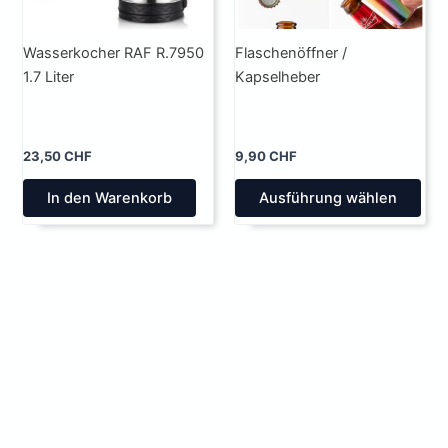
Wasserkocher RAF R.7950
Flaschenöffner /
1.7 Liter
Kapselheber
23,50
CHF
9,90
CHF
Die
In den Warenkorb
Ausführung wählen
Pro
wei
meh
Var
auf.
Die
Opt
kön
auf
der
Pro