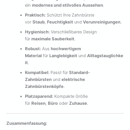
ein
modernes und stilvolles Aussehen
.
Praktisch:
Schützt Ihre Zahnbürste
vor
Staub
,
Feuchtigkeit
und
Verunreinigungen
.
Hygienisch:
Verschließbares Design
für
maximale Sauberkeit
.
Robust:
Aus
hochwertigem
Material
für
Langlebigkeit
und
Alltagstauglichke
it
.
Kompatibel:
Passt für
Standard-
Zahnbürsten
und
elektrische
Zahnbürstenköpfe
.
Platzsparend:
Kompakte Größe
für
Reisen
,
Büro
oder
Zuhause
.
Zusammenfassung: