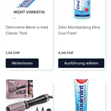
NICHT VORRÄTIG
Zahncreme Blend-a-med
Zahn Mundspülung Elina
Classic 75ml
Cool Fresh
1,30
CHF
4,00
CHF
Die
Weiterlesen
Ausführung wählen
Pro
wei
meh
Var
auf.
Die
Opt
kön