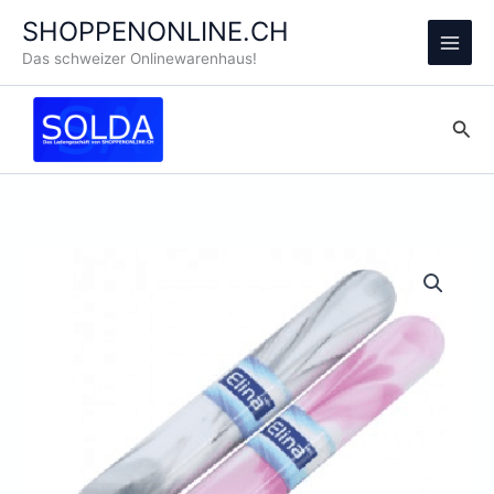
Zum
SHOPPENONLINE.CH
Inhalt
Main
Das schweizer Onlinewarenhaus!
springen
Men
Suc