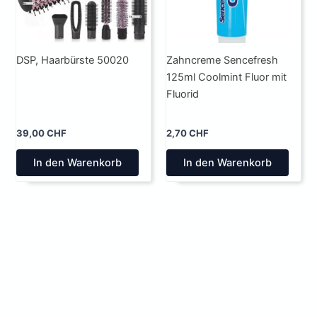
auf
der
Pro
gew
DSP, Haarbürste 50020
Zahncreme Sencefresh
wer
125ml Coolmint Fluor mit
Fluorid
39,00
CHF
2,70
CHF
In den Warenkorb
In den Warenkorb