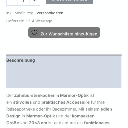
-
+
Marmor-
Optik
inkl. MwSt.
zzgl.
Versandkosten
20x3cm
Menge
Lieferzeit:
~2-4 Werktage
Zur Wunschliste hinzufügen
Beschreibung
Zusätzliche Informationen
Rezensionen (0)
Der
Zahnbürstenköcher in Marmor-Optik
ist
ein
stilvolles
und
praktisches Accessoire
für Ihre
Reiseapotheke oder Ihr Badezimmer. Mit seinem
edlen
Design
in
Marmor-Optik
und der
kompakten
Größe
von
20×3 cm
ist er nicht nur ein
funktionales