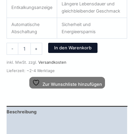
Längere Lebensdauer und
Entkalkungsanzeige
gleichbleibender Geschmack
Automatische
Sicherheit und
Abschaltung
Energieersparnis
Melitta
In den Warenkorb
-
+
Optima
Timer-
inkl. MwSt.
zzgl.
Versandkosten
Filterkaffeemaschine
Schwarz
Lieferzeit:
~2-4 Werktage
Menge
Zur Wunschliste hinzufügen
Beschreibung
Zusätzliche Informationen