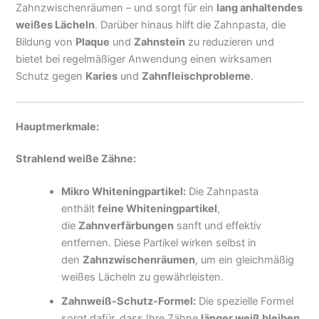
Zahnzwischenräumen – und sorgt für ein
lang anhaltendes
weißes Lächeln
. Darüber hinaus hilft die Zahnpasta, die
Bildung von
Plaque
und
Zahnstein
zu reduzieren und
bietet bei regelmäßiger Anwendung einen wirksamen
Schutz gegen
Karies
und
Zahnfleischprobleme
.
Hauptmerkmale:
Strahlend weiße Zähne:
Mikro Whiteningpartikel:
Die Zahnpasta
enthält
feine Whiteningpartikel
,
die
Zahnverfärbungen
sanft und effektiv
entfernen. Diese Partikel wirken selbst in
den
Zahnzwischenräumen
, um ein gleichmäßig
weißes Lächeln zu gewährleisten.
Zahnweiß-Schutz-Formel:
Die spezielle Formel
sorgt dafür, dass Ihre Zähne
länger weiß bleiben
,