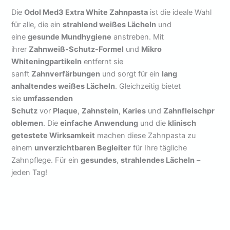
Die
Odol Med3 Extra White Zahnpasta
ist die ideale Wahl
für alle, die ein
strahlend weißes Lächeln
und
eine
gesunde Mundhygiene
anstreben. Mit
ihrer
Zahnweiß-Schutz-Formel
und
Mikro
Whiteningpartikeln
entfernt sie
sanft
Zahnverfärbungen
und sorgt für ein
lang
anhaltendes weißes Lächeln
. Gleichzeitig bietet
sie
umfassenden
Schutz
vor
Plaque
,
Zahnstein
,
Karies
und
Zahnfleischpr
oblemen
. Die
einfache Anwendung
und die
klinisch
getestete Wirksamkeit
machen diese Zahnpasta zu
einem
unverzichtbaren Begleiter
für Ihre tägliche
Zahnpflege. Für ein
gesundes
,
strahlendes Lächeln
–
jeden Tag!