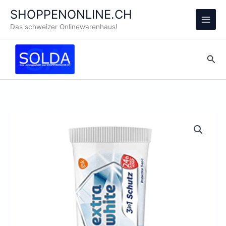
Zum
SHOPPENONLINE.CH
Inhalt
Main
Das schweizer Onlinewarenhaus!
springen
Men
Suc